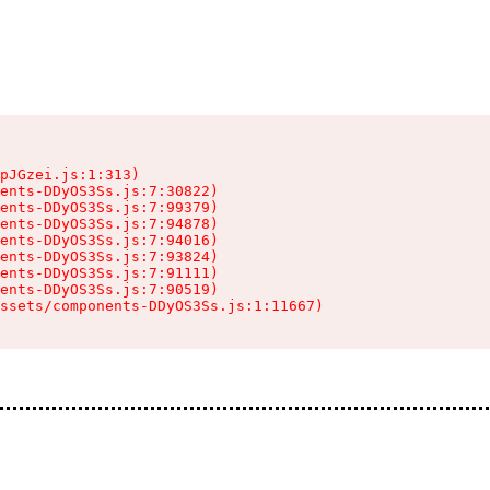
pJGzei.js:1:313)

ents-DDyOS3Ss.js:7:30822)

ents-DDyOS3Ss.js:7:99379)

ents-DDyOS3Ss.js:7:94878)

ents-DDyOS3Ss.js:7:94016)

ents-DDyOS3Ss.js:7:93824)

ents-DDyOS3Ss.js:7:91111)

ents-DDyOS3Ss.js:7:90519)

ssets/components-DDyOS3Ss.js:1:11667)