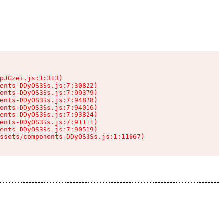
pJGzei.js:1:313)

ents-DDyOS3Ss.js:7:30822)

ents-DDyOS3Ss.js:7:99379)

ents-DDyOS3Ss.js:7:94878)

ents-DDyOS3Ss.js:7:94016)

ents-DDyOS3Ss.js:7:93824)

ents-DDyOS3Ss.js:7:91111)

ents-DDyOS3Ss.js:7:90519)

ssets/components-DDyOS3Ss.js:1:11667)