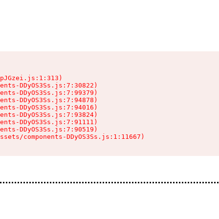
pJGzei.js:1:313)

ents-DDyOS3Ss.js:7:30822)

ents-DDyOS3Ss.js:7:99379)

ents-DDyOS3Ss.js:7:94878)

ents-DDyOS3Ss.js:7:94016)

ents-DDyOS3Ss.js:7:93824)

ents-DDyOS3Ss.js:7:91111)

ents-DDyOS3Ss.js:7:90519)

ssets/components-DDyOS3Ss.js:1:11667)