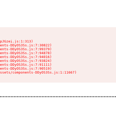
pJGzei.js:1:313)

ents-DDyOS3Ss.js:7:30822)

ents-DDyOS3Ss.js:7:99379)

ents-DDyOS3Ss.js:7:94878)

ents-DDyOS3Ss.js:7:94016)

ents-DDyOS3Ss.js:7:93824)

ents-DDyOS3Ss.js:7:91111)

ents-DDyOS3Ss.js:7:90519)

ssets/components-DDyOS3Ss.js:1:11667)