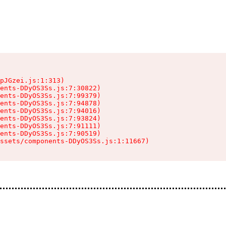
pJGzei.js:1:313)

ents-DDyOS3Ss.js:7:30822)

ents-DDyOS3Ss.js:7:99379)

ents-DDyOS3Ss.js:7:94878)

ents-DDyOS3Ss.js:7:94016)

ents-DDyOS3Ss.js:7:93824)

ents-DDyOS3Ss.js:7:91111)

ents-DDyOS3Ss.js:7:90519)

ssets/components-DDyOS3Ss.js:1:11667)