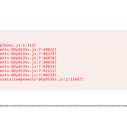
pJGzei.js:1:313)

ents-DDyOS3Ss.js:7:30822)

ents-DDyOS3Ss.js:7:99379)

ents-DDyOS3Ss.js:7:94878)

ents-DDyOS3Ss.js:7:94016)

ents-DDyOS3Ss.js:7:93824)

ents-DDyOS3Ss.js:7:91111)

ents-DDyOS3Ss.js:7:90519)

ssets/components-DDyOS3Ss.js:1:11667)