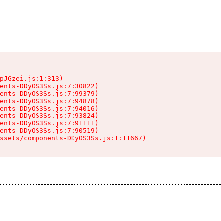
pJGzei.js:1:313)

ents-DDyOS3Ss.js:7:30822)

ents-DDyOS3Ss.js:7:99379)

ents-DDyOS3Ss.js:7:94878)

ents-DDyOS3Ss.js:7:94016)

ents-DDyOS3Ss.js:7:93824)

ents-DDyOS3Ss.js:7:91111)

ents-DDyOS3Ss.js:7:90519)

ssets/components-DDyOS3Ss.js:1:11667)