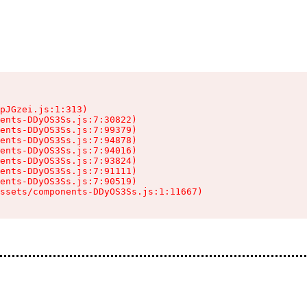
pJGzei.js:1:313)

ents-DDyOS3Ss.js:7:30822)

ents-DDyOS3Ss.js:7:99379)

ents-DDyOS3Ss.js:7:94878)

ents-DDyOS3Ss.js:7:94016)

ents-DDyOS3Ss.js:7:93824)

ents-DDyOS3Ss.js:7:91111)

ents-DDyOS3Ss.js:7:90519)

ssets/components-DDyOS3Ss.js:1:11667)