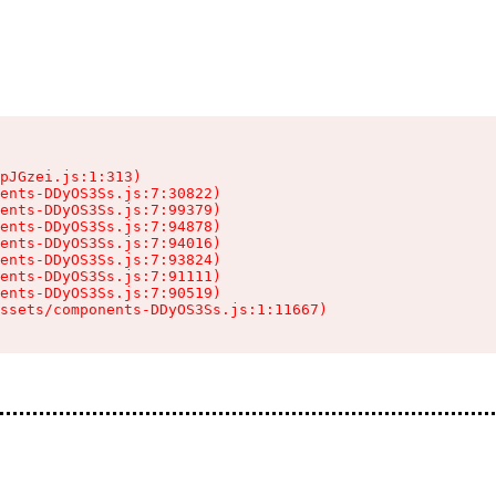
pJGzei.js:1:313)

ents-DDyOS3Ss.js:7:30822)

ents-DDyOS3Ss.js:7:99379)

ents-DDyOS3Ss.js:7:94878)

ents-DDyOS3Ss.js:7:94016)

ents-DDyOS3Ss.js:7:93824)

ents-DDyOS3Ss.js:7:91111)

ents-DDyOS3Ss.js:7:90519)

ssets/components-DDyOS3Ss.js:1:11667)