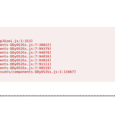
pJGzei.js:1:313)

ents-DDyOS3Ss.js:7:30822)

ents-DDyOS3Ss.js:7:99379)

ents-DDyOS3Ss.js:7:94878)

ents-DDyOS3Ss.js:7:94016)

ents-DDyOS3Ss.js:7:93824)

ents-DDyOS3Ss.js:7:91111)

ents-DDyOS3Ss.js:7:90519)

ssets/components-DDyOS3Ss.js:1:11667)