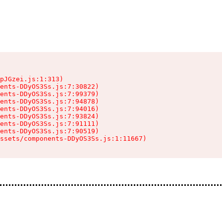
pJGzei.js:1:313)

ents-DDyOS3Ss.js:7:30822)

ents-DDyOS3Ss.js:7:99379)

ents-DDyOS3Ss.js:7:94878)

ents-DDyOS3Ss.js:7:94016)

ents-DDyOS3Ss.js:7:93824)

ents-DDyOS3Ss.js:7:91111)

ents-DDyOS3Ss.js:7:90519)

ssets/components-DDyOS3Ss.js:1:11667)