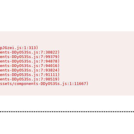
pJGzei.js:1:313)

ents-DDyOS3Ss.js:7:30822)

ents-DDyOS3Ss.js:7:99379)

ents-DDyOS3Ss.js:7:94878)

ents-DDyOS3Ss.js:7:94016)

ents-DDyOS3Ss.js:7:93824)

ents-DDyOS3Ss.js:7:91111)

ents-DDyOS3Ss.js:7:90519)

ssets/components-DDyOS3Ss.js:1:11667)